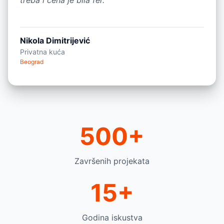
treba i cena je bila fer.”
Nikola Dimitrijević
Privatna kuća
Beograd
500+
Završenih projekata
15+
Godina iskustva