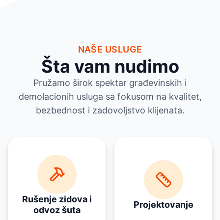
NAŠE USLUGE
Šta vam nudimo
Pružamo širok spektar građevinskih i
demolacionih usluga sa fokusom na kvalitet,
bezbednost i zadovoljstvo klijenata.
Rušenje zidova i
Projektovanje
odvoz šuta