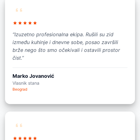
“Izuzetno profesionalna ekipa. Rušili su zid
između kuhinje i dnevne sobe, posao završili
brže nego što smo očekivali i ostavili prostor
čist.”
Marko Jovanović
Vlasnik stana
Beograd