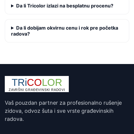
Da li Tricolor izlazi na besplatnu procenu?
Da li dobijam okvirnu cenu i rok pre početka
radova?
Vaš pouzdan partner za profesionalno rušenje
zidova, odvoz šuta i sve vrste građevinskih
radova.