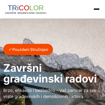
Pouzdani Stručnjaci
Završni
građevinski radovi
Brzo, efikasno i bezbedno - Vaš partner za sve
vrste građevinskih i demolicionih radova.