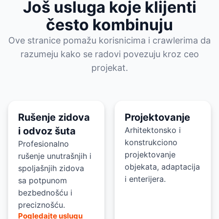
Još usluga koje klijenti
često kombinuju
Ove stranice pomažu korisnicima i crawlerima da
razumeju kako se radovi povezuju kroz ceo
projekat.
Rušenje zidova
Projektovanje
i odvoz šuta
Arhitektonsko i
konstrukciono
Profesionalno
projektovanje
rušenje unutrašnjih i
objekata, adaptacija
spoljašnjih zidova
i enterijera.
sa potpunom
bezbednošću i
preciznošću.
Pogledajte uslugu