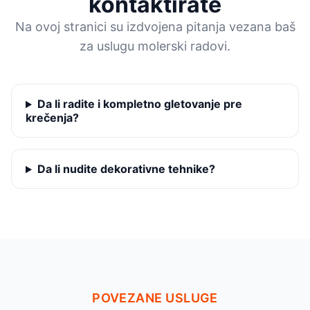
kontaktirate
Na ovoj stranici su izdvojena pitanja vezana baš
za uslugu molerski radovi.
Da li radite i kompletno gletovanje pre
krečenja?
Da li nudite dekorativne tehnike?
POVEZANE USLUGE